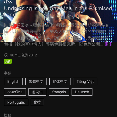
Undressing Israel: Gay Men in the Promised
Land
以色列通常令人聯想到古老與戰亂，透過盧卡斯的造訪拍
攝，以色列的另一面－－鮮為人知並充滿活力的男同志社群
－－得以被眾人看見。本片訪問以色列的多元男同志族群，
包括《我的軍中情人》導演伊藤福克斯、以色列公開...
更多
46m
以色列
2012
免費
字幕
English
繁體中文
简体中文
Tiếng Việt
ภาษาไทย
한국어
français
Deutsch
Português
हिन्दी
標籤