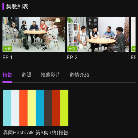
集數列表
免費
免費
免
EP
1
EP
2
E
預告
劇照
推薦影片
劇情介紹
異同HashTalk 第6集 (終)預告