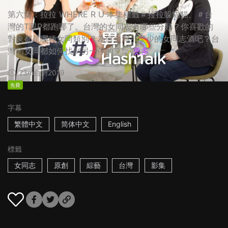
第六集：拉拉 WHERE R U 本集標籤＃拉拉躲貓貓、＃台
灣的T跟P都跑哪了。台灣的女同志有哪些分類？你喜歡的
對象都是哪種女同類別？為何台灣那麼少的女同志酒吧？台
灣的女同都如何找到另一伴的？ ...
更多
23m
台灣
2019
免費
字幕
繁體中文
简体中文
English
標籤
女同志
原創
綜藝
台灣
影集