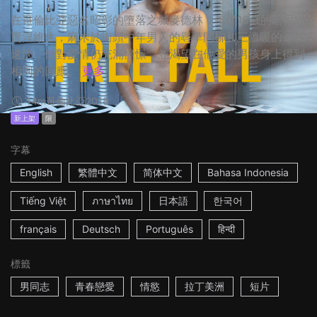
在哥倫比亞惡名昭彰的墮落之城麥德林，年僅16歲的宏尼以
賣淫維生，麻木於街頭中年男人的尋草問柳和三溫暖的速戰
速決，他對愛情仍充滿憧憬，並渴望在他愛的男孩身上得到
相同的回應。
更多
14m
哥倫比亞
2018
新上架
限
字幕
English
繁體中文
简体中文
Bahasa Indonesia
Tiếng Việt
ภาษาไทย
日本語
한국어
français
Deutsch
Português
हिन्दी
標籤
男同志
青春戀愛
情慾
拉丁美洲
短片