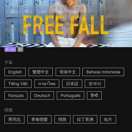
在哥倫比亞惡名昭彰的墮落之城麥德林，年僅16歲的宏尼以
賣淫維生，麻木於街頭中年男人的尋草問柳和三溫暖的速戰
速決，他對愛情仍充滿憧憬，並渴望在他愛的男孩身上得到
相同的回應。
更多
14m
哥倫比亞
2018
新上架
限
字幕
English
繁體中文
简体中文
Bahasa Indonesia
Tiếng Việt
ภาษาไทย
日本語
한국어
français
Deutsch
Português
हिन्दी
標籤
男同志
青春戀愛
情慾
拉丁美洲
短片