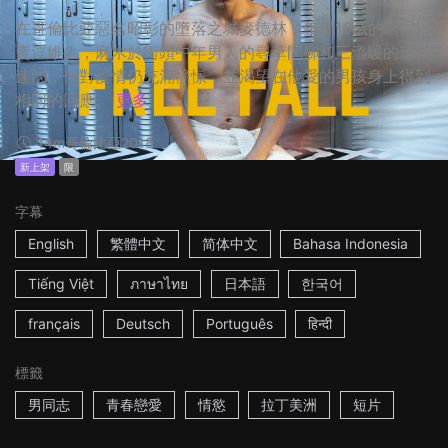
在哥倫比亞惡名昭彰的墮落之城麥德林，年僅16歲的宏尼以
賣淫維生，麻木於街頭中年男人的尋草問柳和三溫暖的速戰
速決，他對愛情仍充滿憧憬，並渴望在他愛的男孩身上得到
相同的回應。
更多
14m
哥倫比亞
2018
新上架
限
字幕
English
繁體中文
简体中文
Bahasa Indonesia
Tiếng Việt
ภาษาไทย
日本語
한국어
français
Deutsch
Português
हिन्दी
標籤
男同志
青春戀愛
情慾
拉丁美洲
短片