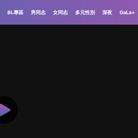
BL專區
男同志
女同志
多元性別
深夜
GaLa+