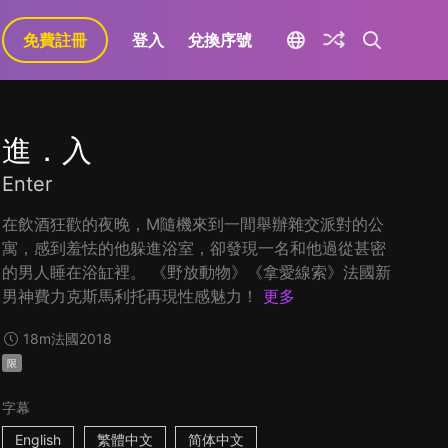
免費註冊
登入
兌換序號
進．入
Enter
在飲酒狂歡的夜晚，M隨機來到一間舉辦雜交派對的公
寓，感到羞怯的他躲進浴室，卻發現一名和他過從甚密
的男人睡在浴缸裡。 《野放動物》《拿愛線索》法國新
男神費力克斯馬利托再現性感魅力！
更多
18m
法國
2018
限
字幕
English
繁體中文
简体中文