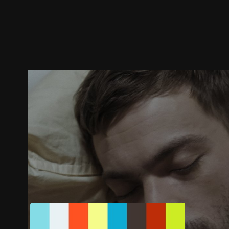
預告
劇照
推薦影片
劇情介紹