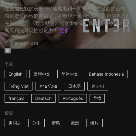
在飲酒狂歡的夜晚，M隨機來到一間舉辦雜交派對的公寓，
感到羞怯的他躲進浴室，卻發現一名和他過從甚密的男人睡
在浴缸裡。 《野放動物》《拿愛線索》法國新男神費力克
斯馬利托再現性感魅力！
更多
18m
法國
2018
限
字幕
English
繁體中文
简体中文
Bahasa Indonesia
Tiếng Việt
ภาษาไทย
日本語
한국어
français
Deutsch
Português
हिन्दी
標籤
男同志
分手
情慾
歐洲
短片