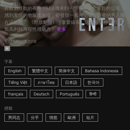
在飲酒狂歡的夜晚，M隨機來到一間舉辦雜交派對的公寓，
感到羞怯的他躲進浴室，卻發現一名和他過從甚密的男人睡
在浴缸裡。 《野放動物》《拿愛線索》法國新男神費力克
斯馬利托再現性感魅力！
更多
18m
法國
2018
限
字幕
English
繁體中文
简体中文
Bahasa Indonesia
Tiếng Việt
ภาษาไทย
日本語
한국어
français
Deutsch
Português
हिन्दी
標籤
男同志
分手
情慾
歐洲
短片