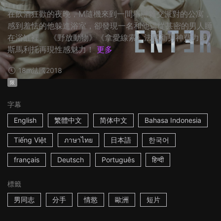
在飲酒狂歡的夜晚，M隨機來到一間舉辦雜交派對的公寓，
感到羞怯的他躲進浴室，卻發現一名和他過從甚密的男人睡
在浴缸裡。 《野放動物》《拿愛線索》法國新男神費力克
斯馬利托再現性感魅力！
更多
18m
法國
2018
限
字幕
English
繁體中文
简体中文
Bahasa Indonesia
Tiếng Việt
ภาษาไทย
日本語
한국어
français
Deutsch
Português
हिन्दी
標籤
男同志
分手
情慾
歐洲
短片