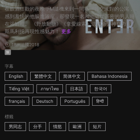
在飲酒狂歡的夜晚，M隨機來到一間舉辦雜交派對的公寓，
感到羞怯的他躲進浴室，卻發現一名和他過從甚密的男人睡
在浴缸裡。 《野放動物》《拿愛線索》法國新男神費力克
斯馬利托再現性感魅力！
更多
18m
法國
2018
限
字幕
English
繁體中文
简体中文
Bahasa Indonesia
Tiếng Việt
ภาษาไทย
日本語
한국어
français
Deutsch
Português
हिन्दी
標籤
男同志
分手
情慾
歐洲
短片