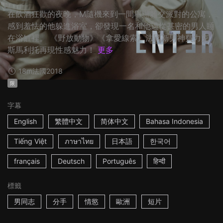
在飲酒狂歡的夜晚，M隨機來到一間舉辦雜交派對的公寓，
感到羞怯的他躲進浴室，卻發現一名和他過從甚密的男人睡
在浴缸裡。 《野放動物》《拿愛線索》法國新男神費力克
斯馬利托再現性感魅力！
更多
18m
法國
2018
限
字幕
English
繁體中文
简体中文
Bahasa Indonesia
Tiếng Việt
ภาษาไทย
日本語
한국어
français
Deutsch
Português
हिन्दी
標籤
男同志
分手
情慾
歐洲
短片