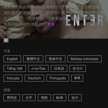
在飲酒狂歡的夜晚，M隨機來到一間舉辦雜交派對的公寓，
感到羞怯的他躲進浴室，卻發現一名和他過從甚密的男人睡
在浴缸裡。 《野放動物》《拿愛線索》法國新男神費力克
斯馬利托再現性感魅力！
更多
18m
法國
2018
限
字幕
English
繁體中文
简体中文
Bahasa Indonesia
Tiếng Việt
ภาษาไทย
日本語
한국어
français
Deutsch
Português
हिन्दी
標籤
男同志
分手
情慾
歐洲
短片