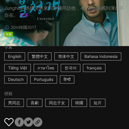
Jungho的媽媽突然來到首爾拜訪他，令Jungho感到渾身不
自在。
更多
20m
韓國
2017
免費
字幕
English
繁體中文
简体中文
Bahasa Indonesia
Tiếng Việt
ภาษาไทย
한국어
français
Deutsch
Português
हिन्दी
標籤
男同志
喜劇
同志子女
韓國
短片