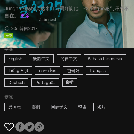
Jungho的媽媽突然來到首爾拜訪他，令Jungho感到渾身不
自在。
更多
20m
韓國
2017
免費
字幕
English
繁體中文
简体中文
Bahasa Indonesia
Tiếng Việt
ภาษาไทย
한국어
français
Deutsch
Português
हिन्दी
標籤
男同志
喜劇
同志子女
韓國
短片