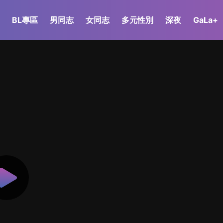
BL專區
男同志
女同志
多元性別
深夜
GaLa+