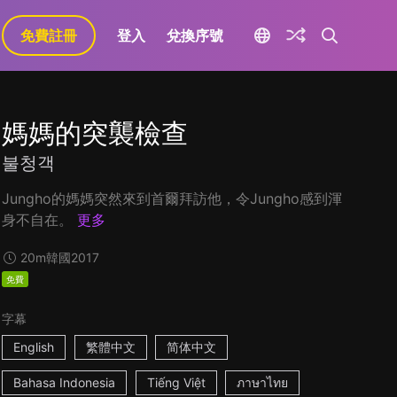
免費註冊
登入
兌換序號
媽媽的突襲檢查
불청객
Jungho的媽媽突然來到首爾拜訪他，令Jungho感到渾
身不自在。
更多
20m
韓國
2017
免費
字幕
English
繁體中文
简体中文
Bahasa Indonesia
Tiếng Việt
ภาษาไทย