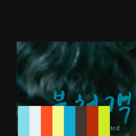
預告
劇照
推薦影片
劇情介紹