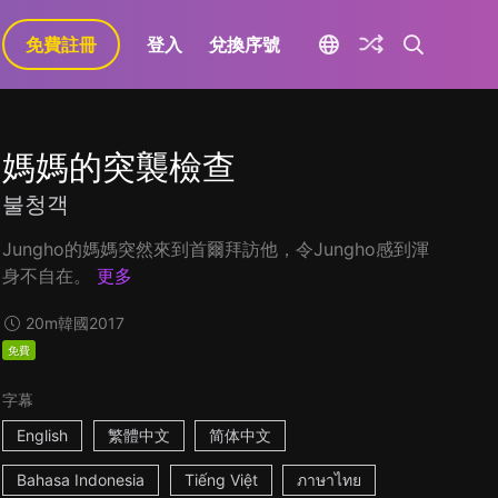
免費註冊
登入
兌換序號
媽媽的突襲檢查
불청객
Jungho的媽媽突然來到首爾拜訪他，令Jungho感到渾
身不自在。
更多
20m
韓國
2017
免費
字幕
English
繁體中文
简体中文
Bahasa Indonesia
Tiếng Việt
ภาษาไทย