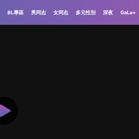
BL專區
男同志
女同志
多元性別
深夜
GaLa+