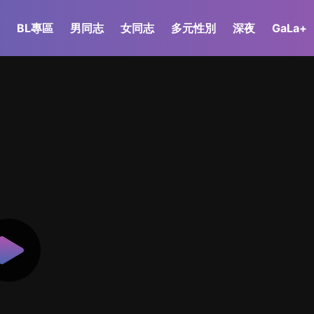
BL專區
男同志
女同志
多元性別
深夜
GaLa+