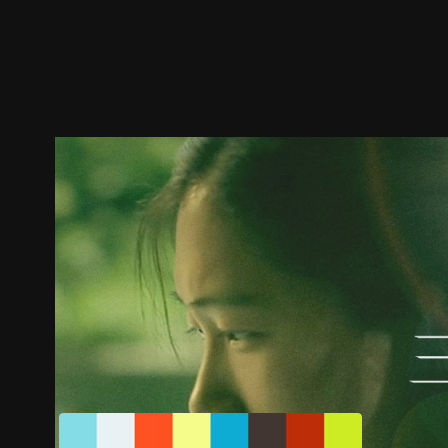
預告
劇照
推薦影片
劇情介紹