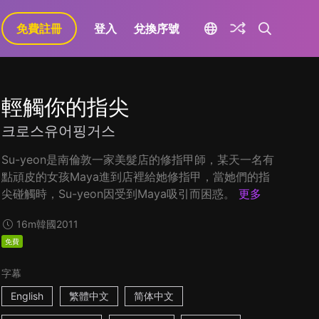
免費註冊
登入
兌換序號
輕觸你的指尖
크로스유어핑거스
Su-yeon是南倫敦一家美髮店的修指甲師，某天一名有
點頑皮的女孩Maya進到店裡給她修指甲，當她們的指
尖碰觸時，Su-yeon因受到Maya吸引而困惑。
更多
16m
韓國
2011
免費
字幕
English
繁體中文
简体中文