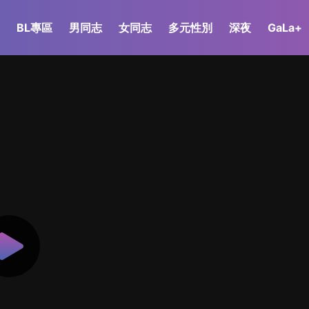
BL專區
男同志
女同志
多元性別
深夜
GaLa+