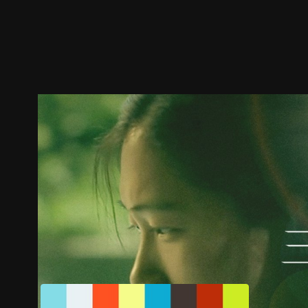
預告
劇照
推薦影片
劇情介紹