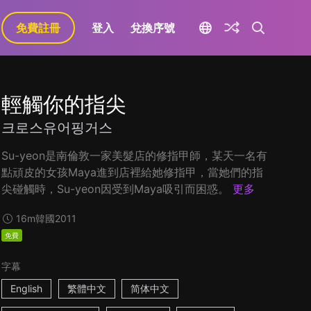
免費註冊
登入
兌換序號
輕觸你的指尖
크로스유어핑거스
Su-yeon是南倫敦一家美髮店的修指甲師，某天一名有
點頑皮的女孩Maya進到店裡給她修指甲，當她們的指
尖碰觸時，Su-yeon因受到Maya吸引而困惑。
更多
16m
韓國
2011
免費
字幕
English
繁體中文
简体中文