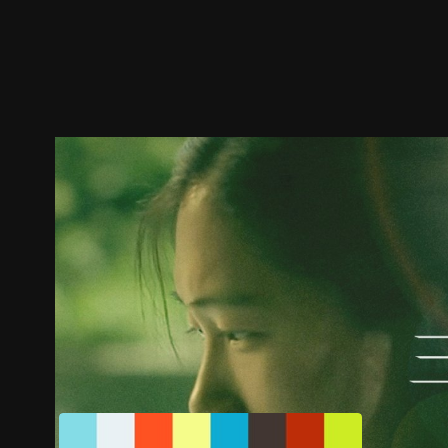
預告
劇照
推薦影片
劇情介紹