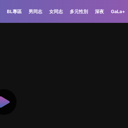
BL專區
男同志
女同志
多元性別
深夜
GaLa+