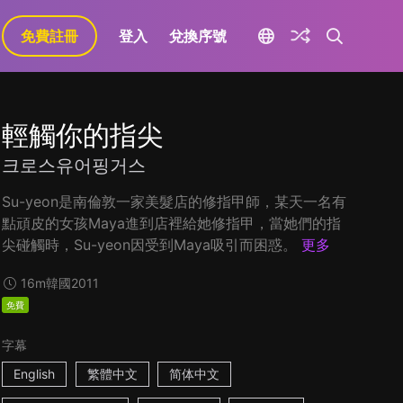
免費註冊
登入
兌換序號
輕觸你的指尖
크로스유어핑거스
Su-yeon是南倫敦一家美髮店的修指甲師，某天一名有
點頑皮的女孩Maya進到店裡給她修指甲，當她們的指
尖碰觸時，Su-yeon因受到Maya吸引而困惑。
更多
16m
韓國
2011
免費
字幕
English
繁體中文
简体中文