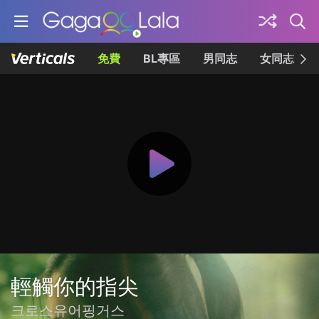
免費
BL專區
男同志
女同志
輕觸你的指尖
크로스유어핑거스