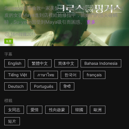
Su-yeon是南倫敦一家美髮店的修指甲師，某天一名有點頑
皮的女孩Maya進到店裡給她修指甲，當她們的指尖碰觸
時，Su-yeon因受到Maya吸引而困惑。
更多
16m
韓國
2011
免費
字幕
English
繁體中文
简体中文
Bahasa Indonesia
Tiếng Việt
ภาษาไทย
한국어
français
Deutsch
Português
हिन्दी
標籤
女同志
愛情
性向啟蒙
韓國
歐洲
短片