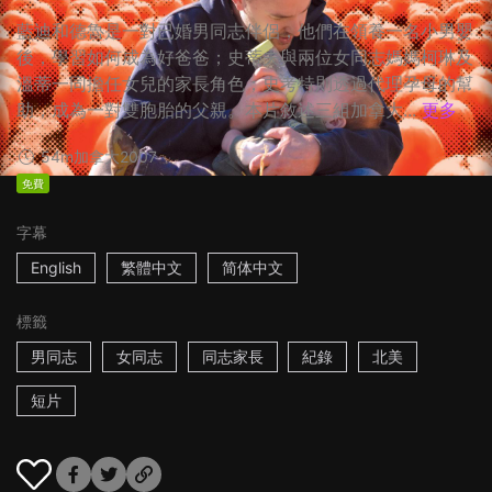
藍迪和德魯是一對已婚男同志伴侶，他們在領養一名小男嬰
後，學習如何成為好爸爸；史蒂夫與兩位女同志媽媽柯琳及
溫蒂一同擔任女兒的家長角色；史考特則透過代理孕母的幫
助，成為一對雙胞胎的父親。本片敘述三組加拿大...
更多
54m
加拿大
2007
免費
字幕
English
繁體中文
简体中文
標籤
男同志
女同志
同志家長
紀錄
北美
短片