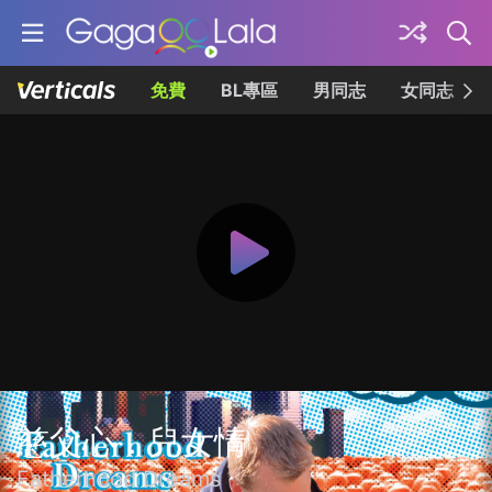
免費
BL專區
男同志
女同志
慈父心．兒女情
Fatherhood Dreams