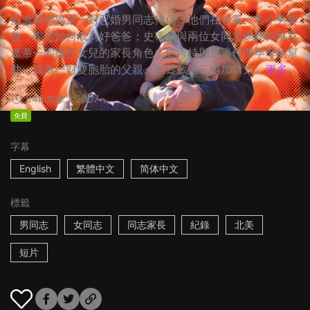
藍迪和德魯是一對已婚男同志伴侶，他們在領養一名小男嬰
後，學習如何成為好爸爸；史蒂夫與兩位女同志媽媽柯琳及
溫蒂一同擔任女兒的家長角色；史考特則透過代理孕母的幫
助，成為一對雙胞胎的父親。本片敘述三組加拿大...
更多
54m
加拿大
2007
免費
字幕
English
繁體中文
简体中文
標籤
男同志
女同志
同志家長
紀錄
北美
短片