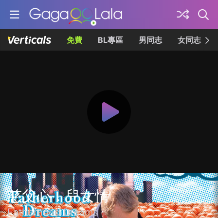
免費
BL專區
男同志
女同志
慈父心．兒女情
Fatherhood Dreams