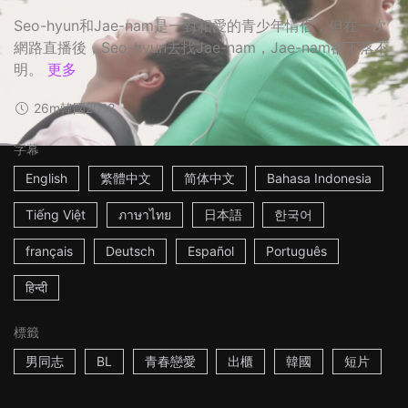
Seo-hyun和Jae-nam是一對相愛的青少年情侶，但在一次
網路直播後，Seo-hyun去找Jae-nam，Jae-nam卻下落不
明。
更多
26m
韓國
2018
字幕
English
繁體中文
简体中文
Bahasa Indonesia
Tiếng Việt
ภาษาไทย
日本語
한국어
français
Deutsch
Español
Português
हिन्दी
標籤
男同志
BL
青春戀愛
出櫃
韓國
短片