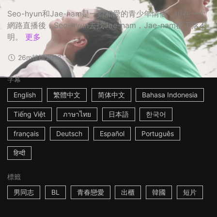
Seo-hyun和Jae-nam是一對相愛的青少年情侶，但在一次
網路直播後，Seo-hyun去找Jae-nam，Jae-nam卻下落不
明。
更多
26m
韓國
2018
字幕
English
繁體中文
简体中文
Bahasa Indonesia
Tiếng Việt
ภาษาไทย
日本語
한국어
français
Deutsch
Español
Português
हिन्दी
標籤
男同志
BL
青春戀愛
出櫃
韓國
短片