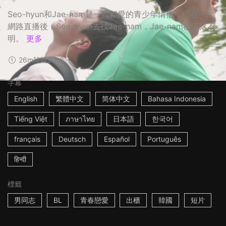
Seo-hyun和Jae-nam是一對相愛的青少年情侶，但在一次
網路直播後，Seo-hyun去找Jae-nam，Jae-nam卻下落不
明。
更多
26m
韓國
2018
字幕
English
繁體中文
简体中文
Bahasa Indonesia
Tiếng Việt
ภาษาไทย
日本語
한국어
français
Deutsch
Español
Português
हिन्दी
標籤
男同志
BL
青春戀愛
出櫃
韓國
短片