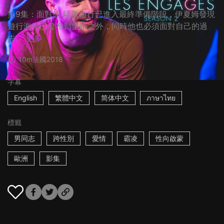
第9集：面對他 驕傲遊行已進入最終準備階段，伊夏姆發現
遊行海報已發布到里昂之外，同時他也必須面對自己的過
去。
更多
10m
法國
2018
字幕
English
繁體中文
简体中文
ภาษาไทย
標籤
男同志
跨性別
愛情
霸凌
性向啟蒙
歐洲
影集