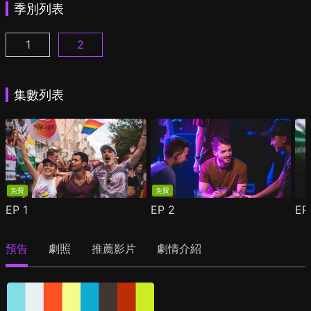
季別列表
1
2
愛覺醒 第1季第1集
愛覺醒 第2季第1集
(
)
(
)
集數列表
免費
免費
EP
1
EP
2
E
預告
劇照
推薦影片
劇情介紹