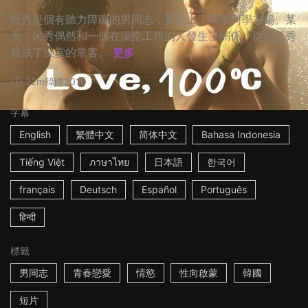
民秀是個有聽力障礙的男同志，喜歡上了同班同學志錫。某
天，民秀偶然和一個在澡堂工作的人發生了關係，從此民秀
就成了澡堂的常客。
更多
22m
韓國
2010
字幕
English
繁體中文
简体中文
Bahasa Indonesia
Tiếng Việt
ภาษาไทย
日本語
한국어
français
Deutsch
Español
Português
हिन्दी
標籤
男同志
青春戀愛
情慾
性向啟蒙
韓國
短片