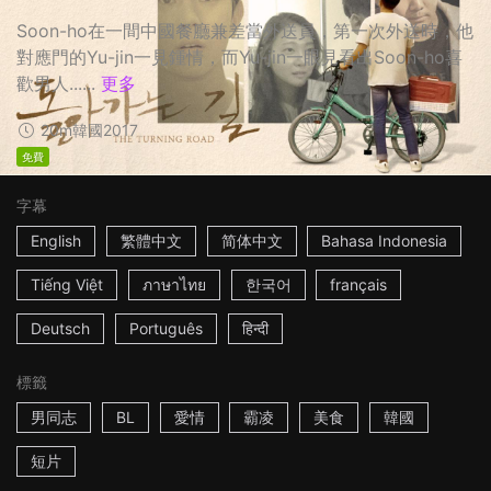
Soon-ho在一間中國餐廳兼差當外送員，第一次外送時，他
對應門的Yu-jin一見鍾情，而Yu-jin一眼見看出Soon-ho喜
歡男人......
更多
20m
韓國
2017
免費
字幕
English
繁體中文
简体中文
Bahasa Indonesia
Tiếng Việt
ภาษาไทย
한국어
français
Deutsch
Português
हिन्दी
標籤
男同志
BL
愛情
霸凌
美食
韓國
短片