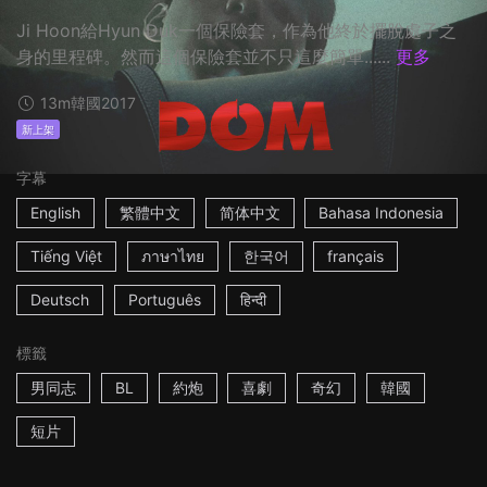
Ji Hoon給Hyun Duk一個保險套，作為他終於擺脫處子之
身的里程碑。然而這個保險套並不只這麼簡單......
更多
13m
韓國
2017
新上架
字幕
English
繁體中文
简体中文
Bahasa Indonesia
Tiếng Việt
ภาษาไทย
한국어
français
Deutsch
Português
हिन्दी
標籤
男同志
BL
約炮
喜劇
奇幻
韓國
短片