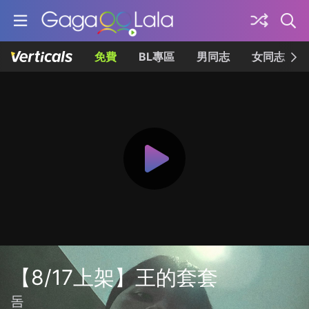
免費
BL專區
男同志
女同志
【8/17上架】王的套套
돔