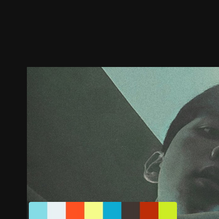
預告
劇照
推薦影片
劇情介紹