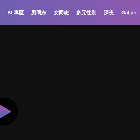
BL專區
男同志
女同志
多元性別
深夜
GaLa+