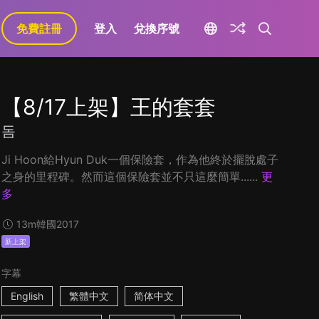
免費註冊
登入
兌換序號
【8/17上架】王的套套
돔
Ji Hoon給Hyun Duk一個保險套，作為他終於擺脫處子
之身的里程碑。然而這個保險套並不只這麼簡單......
更
多
13m
韓國
2017
新上架
字幕
English
繁體中文
简体中文