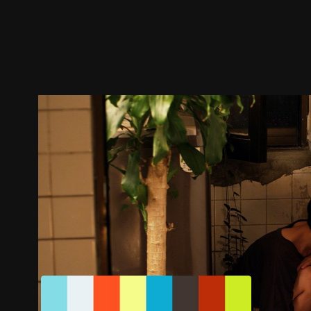
預告
劇照
推薦影片
劇情介紹