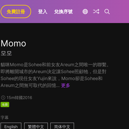
免費註冊
登入
兌換序號
Momo
모모
貓咪Momo是Sohee和前女友Areum之間唯一的聯繫。
即將離開城市的Areum決定讓Sohee照顧牠，但是對
Sohee的現任女友Yujin來說，Momo卻是Sohee和
Areum之間無可取代的回憶...
更多
15m
韓國
2016
免費
字幕
English
繁體中文
简体中文