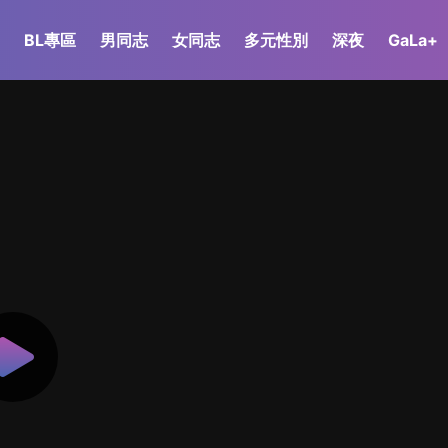
BL專區
男同志
女同志
多元性別
深夜
GaLa+