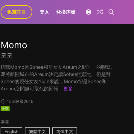
免費註冊
登入
兌換序號
Momo
모모
貓咪Momo是Sohee和前女友Areum之間唯一的聯繫。
即將離開城市的Areum決定讓Sohee照顧牠，但是對
Sohee的現任女友Yujin來說，Momo卻是Sohee和
Areum之間無可取代的回憶...
更多
15m
韓國
2016
免費
字幕
English
繁體中文
简体中文