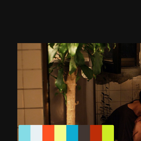
預告
劇照
推薦影片
劇情介紹