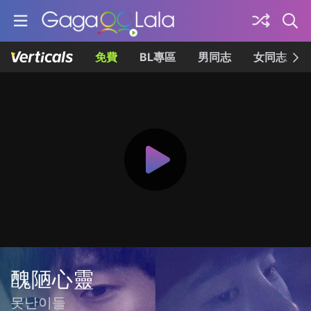
免費
BL專區
男同志
女同志
醜陋心靈
못난이들