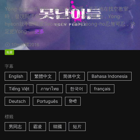
Yong-hyeon在學校已被霸凌成習慣，某天他在找空教室
時，發現同學Seong-ho的祕密。從那天開始，Yong-
hyeon就不斷騷擾Seong-ho，直到Seong-ho忍無可忍，決
定把Yong-...
更多
10m
韓國
2016
免費
字幕
English
繁體中文
简体中文
Bahasa Indonesia
Tiếng Việt
ภาษาไทย
한국어
français
Deutsch
Português
हिन्दी
標籤
男同志
霸凌
韓國
短片