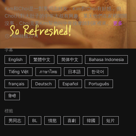
Kim和Choi是一對男同志好友，Kim對Choi有好感，但
Choi只對大肚子的中年大叔有興趣。某天他們在家裡閒閒
沒事，Choi竟要Kim幫他叫中年按摩師到家裡來。
更多
16m
韓國
2014
字幕
English
繁體中文
简体中文
Bahasa Indonesia
Tiếng Việt
ภาษาไทย
日本語
한국어
français
Deutsch
Español
Português
हिन्दी
標籤
男同志
BL
情慾
喜劇
韓國
短片