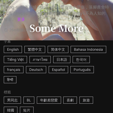
Dong-su厭倦了城市生活，外出度假途中受傷，落腳農舍時
認識了In-pyo，Dong-su無意中發現了In-pyo不為人知的
秘密。
更多
26m
韓國
2018
字幕
English
繁體中文
简体中文
Bahasa Indonesia
Tiếng Việt
ภาษาไทย
日本語
한국어
français
Deutsch
Español
Português
हिन्दी
標籤
男同志
BL
年齡差戀愛
喜劇
旅遊
韓國
短片