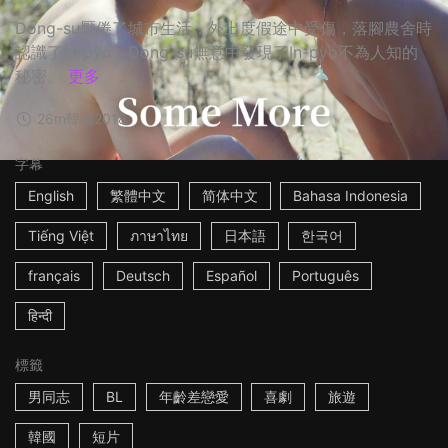
Dong-su厭倦了城市生活，外出度假途中受傷，落腳農舍時
認識了In-pyo，Dong-su無意中發現了In-pyo不為人知的
秘密。
更多
26m
韓國
2018
字幕
English
繁體中文
简体中文
Bahasa Indonesia
Tiếng Việt
ภาษาไทย
日本語
한국어
français
Deutsch
Español
Português
हिन्दी
標籤
男同志
BL
年齡差戀愛
喜劇
旅遊
韓國
短片