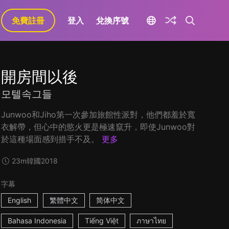
免費註冊
登入
兌換序號
開房間以後
모텔속그들
Junwoo和Jiho第一次參加旅館性派對，他們都羞於寬
衣解帶，但心中的慾火更是極速竄升，即使Junwoo對
於這種場面感到措手不及。
更多
23m
韓國
2018
字幕
English
繁體中文
简体中文
Bahasa Indonesia
Tiếng Việt
ภาษาไทย