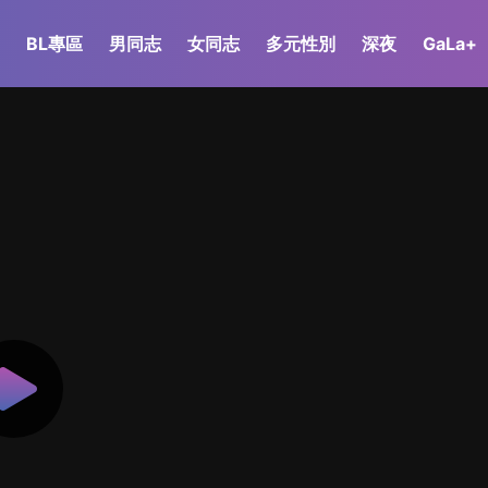
BL專區
男同志
女同志
多元性別
深夜
GaLa+