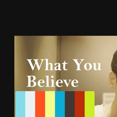
預告
劇照
推薦影片
劇情介紹