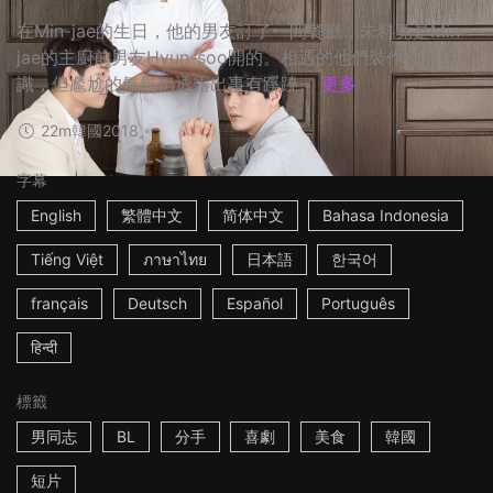
在Min-jae的生日，他的男友訂了一間餐廳，未料竟是Min-
jae的主廚前男友Hyun-soo開的。相遇的他們裝作互不認
識，但尷尬的氣氛仍透露出事有蹊蹺。
更多
22m
韓國
2018
字幕
English
繁體中文
简体中文
Bahasa Indonesia
Tiếng Việt
ภาษาไทย
日本語
한국어
français
Deutsch
Español
Português
हिन्दी
標籤
男同志
BL
分手
喜劇
美食
韓國
短片