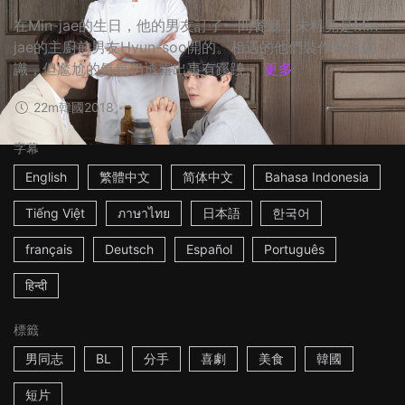
在Min-jae的生日，他的男友訂了一間餐廳，未料竟是Min-
jae的主廚前男友Hyun-soo開的。相遇的他們裝作互不認
識，但尷尬的氣氛仍透露出事有蹊蹺。
更多
22m
韓國
2018
字幕
English
繁體中文
简体中文
Bahasa Indonesia
Tiếng Việt
ภาษาไทย
日本語
한국어
français
Deutsch
Español
Português
हिन्दी
標籤
男同志
BL
分手
喜劇
美食
韓國
短片