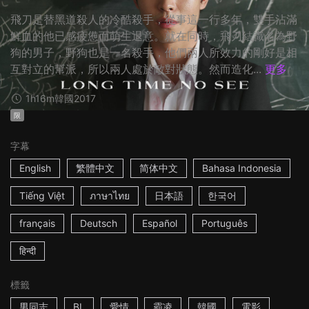
飛刀是替黑道殺人的冷酷殺手，從事這一行多年，雙手沾滿
鮮血的他已感疲憊而萌生退意。就在同時，飛刀結識名為野
狗的男子，野狗也是一名殺手，他們兩人所效力的剛好是相
互對立的幫派，所以兩人處於敵對狀態。然而造化...
更多
1h16m
韓國
2017
限
字幕
English
繁體中文
简体中文
Bahasa Indonesia
Tiếng Việt
ภาษาไทย
日本語
한국어
français
Deutsch
Español
Português
हिन्दी
標籤
男同志
BL
愛情
霸凌
韓國
電影