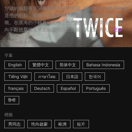
17歲的迪耶哥充滿青春活力卻又脆弱，他的好友安東尼歐知
道他的弱點，雖然不以為意卻仍希望迪耶哥能建立男子氣
概。在濱海的小鎮夏日夜晚，他們邂逅甜美的瑪麗亞。為了
向不斷挑釁的安東尼歐證明自己是個「真正的男人...
更多
15m
義大利
2017
字幕
English
繁體中文
简体中文
Bahasa Indonesia
Tiếng Việt
ภาษาไทย
日本語
한국어
français
Deutsch
Español
Português
हिन्दी
標籤
男同志
性向啟蒙
歐洲
短片