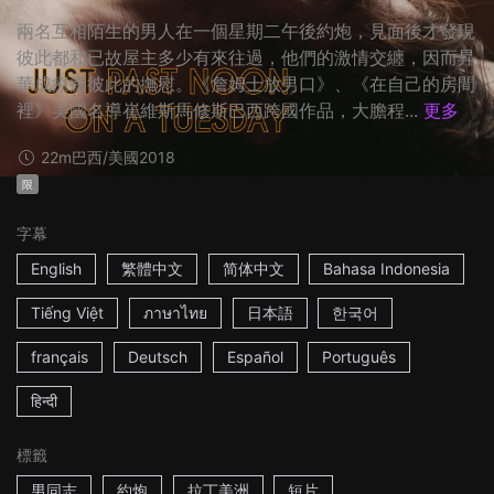
兩名互相陌生的男人在一個星期二午後約炮，見面後才發現
彼此都和已故屋主多少有來往過，他們的激情交纏，因而昇
華成療癒彼此的撫慰。《詹姆士放男口》、《在自己的房間
裡》美國名導崔維斯馬修斯巴西跨國作品，大膽程...
更多
22m
巴西/美國
2018
限
字幕
English
繁體中文
简体中文
Bahasa Indonesia
Tiếng Việt
ภาษาไทย
日本語
한국어
français
Deutsch
Español
Português
हिन्दी
標籤
男同志
約炮
拉丁美洲
短片