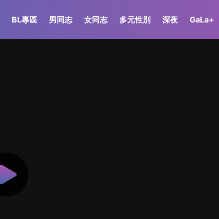
BL專區
男同志
女同志
多元性別
深夜
GaLa+