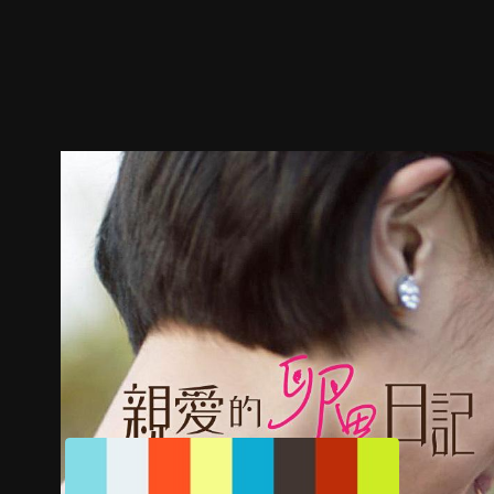
預告
劇照
推薦影片
劇情介紹