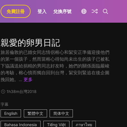
免費註冊
登入
兌換序號
親愛的卵男日記
旅居倫敦的已婚女同志情侶榕心和絜安正準備迎接他們
的第一個孩子，然而當榕心得知尚未出生的孩子已被私
下協議送給捐精的男同志好友時，她們的關係面臨嚴峻
的考驗，榕心憤而獨自回到台灣，絜安則緊追在後企圖
挽回她。...
更多
1h38m
台灣
2018
字幕
English
繁體中文
简体中文
Bahasa Indonesia
Tiếng Việt
ภาษาไทย