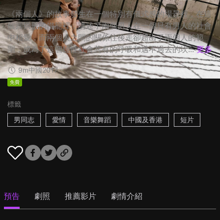
《兩個人》的故事發生在一個特別有儀式感的場景裡，在這
個圓拱形的鐵籠裡，講述了兩個男人在一個只有男人的社會
中相愛，而兩個人之間的關係往後走卻超出了兩個人的範
圍，成為了這個雄性社會共有的呼吸和邁不過去的坎...
更多
9m
中國
2017
免費
標籤
男同志
愛情
音樂舞蹈
中國及香港
短片
預告
劇照
推薦影片
劇情介紹