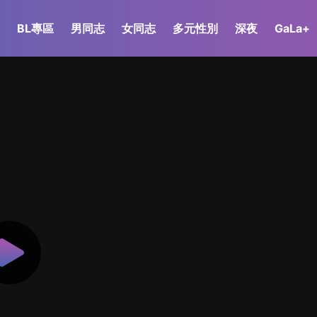
BL專區
男同志
女同志
多元性別
深夜
GaLa+