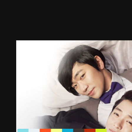
預告
劇照
推薦影片
劇情介紹