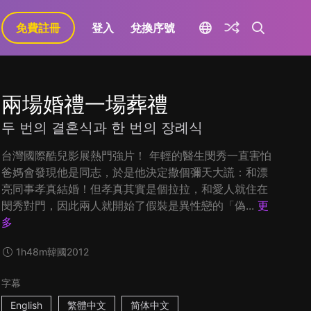
免費註冊
登入
兌換序號
兩場婚禮一場葬禮
두 번의 결혼식과 한 번의 장례식
台灣國際酷兒影展熱門強片！ 年輕的醫生閔秀一直害怕
爸媽會發現他是同志，於是他決定撒個彌天大謊：和漂
亮同事孝真結婚！但孝真其實是個拉拉，和愛人就住在
閔秀對門，因此兩人就開始了假裝是異性戀的「偽...
更
多
1h48m
韓國
2012
字幕
English
繁體中文
简体中文