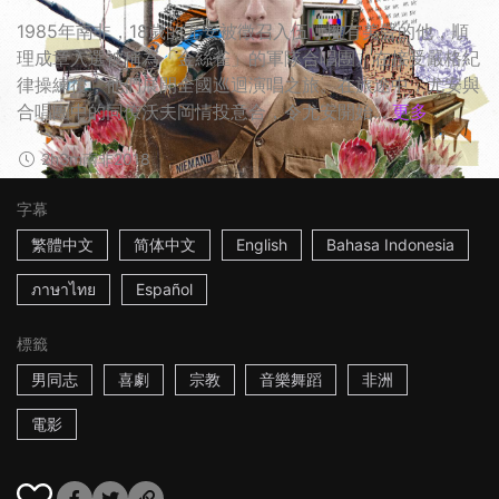
1985年南非，18歲的尤安被徵召入伍，擁有美聲的他，順
理成章入選被稱為「金絲雀」的軍隊合唱團。在接受嚴格紀
律操練後，他們展開全國巡迴演唱之旅。在旅途中，尤安與
合唱團中的同僚沃夫岡情投意合，令尤安開始...
更多
2h3m
南非
2018
字幕
繁體中文
简体中文
English
Bahasa Indonesia
ภาษาไทย
Español
標籤
男同志
喜劇
宗教
音樂舞蹈
非洲
電影