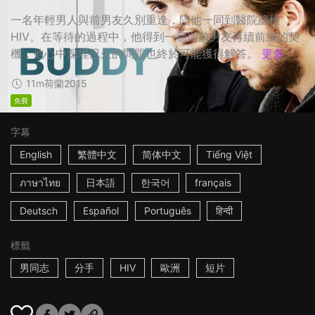
一名年輕男人與前男友久別重逢，陪他一同到醫院篩檢
HIV。在等待的過程中，他得到一個與前男友再續前緣的契
機，他心中深埋已久的問題也終於可能獲得解答。
更多
11m
荷蘭
2015
免費
字幕
English
繁體中文
简体中文
Tiếng Việt
ภาษาไทย
日本語
한국어
français
Deutsch
Español
Português
हिन्दी
標籤
男同志
分手
HIV
歐洲
短片