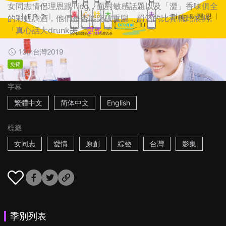
女同志情侶理恩跟Ting，面對敏感話題以及「澀」香味俱全
的彩虹調酒，他們是否能突破重圍，罰酒的比賽就此展開。
「真心話大drunk夫...
更多
10m
台灣
2019
免費
字幕
繁體中文
简体中文
English
標籤
女同志
愛情
原創
綜藝
台灣
影集
季別列表