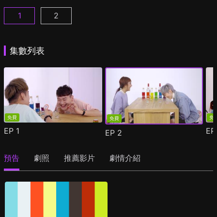
1
2
真心話大drunk夫 第1季第1集
真心話大drunk夫 第2季第1集
(
)
(
)
集數列表
免費
免
免費
EP
1
E
EP
2
預告
劇照
推薦影片
劇情介紹