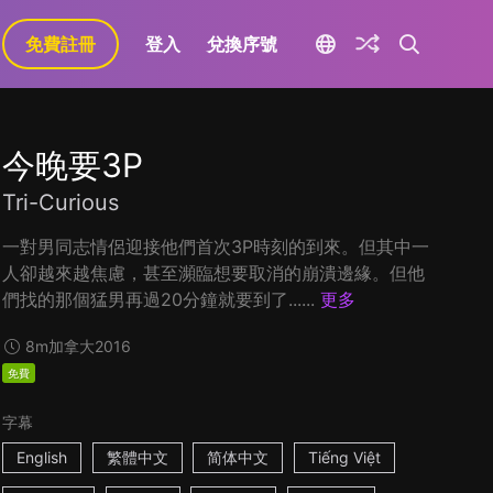
免費註冊
登入
兌換序號
今晚要3P
Tri-Curious
一對男同志情侶迎接他們首次3P時刻的到來。但其中一
人卻越來越焦慮，甚至瀕臨想要取消的崩潰邊緣。但他
們找的那個猛男再過20分鐘就要到了......
更多
8m
加拿大
2016
免費
字幕
English
繁體中文
简体中文
Tiếng Việt