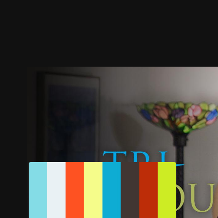
預告
劇照
推薦影片
劇情介紹