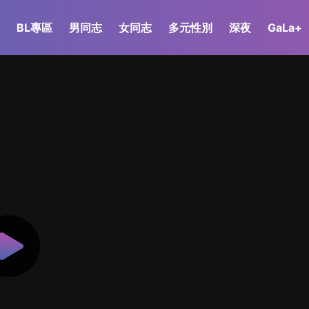
BL專區
男同志
女同志
多元性別
深夜
GaLa+