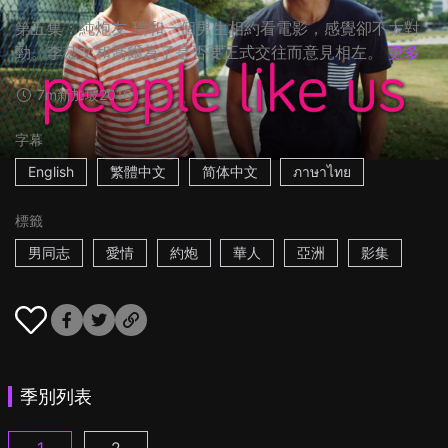
第五集：純炮友 瑞和一個男生相約看電影，感覺卻不太對
勁。李茲文和喬爾為了是否要正式交往而意見相左。
更多
7m
新加坡
2016
字幕
English
繁體中文
简体中文
ภาษาไทย
標籤
男同志
愛情
約炮
華人
亞洲
影集
季別列表