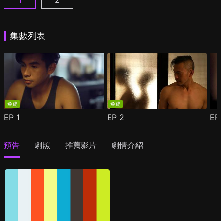
1
2
你交友了沒 第1季第1集
你交友了沒 第2季第1集
(
)
(
)
集數列表
免費
免費
EP
1
EP
2
E
預告
劇照
推薦影片
劇情介紹